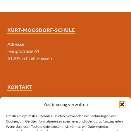
KURT-MOOSDORF-SCHULE
Adresse
Hauptstraße 61
61209 Echzell, Hessen
KONTAKT
E-Mail
Zustimmung verwalten
poststelle3431@schule.hessen.de
Um dir ein optimales Erlebnis zu bieten, verwenden wir Technologien wie
Cookies, um Geräteinformationen zu speichern und/oder darauf zuzugreifen.
Telefon
Wenn du diesen Technologien zustimmst, können wir Daten wie das
06008-390