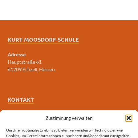
KURT-MOOSDORF-SCHULE
Adresse
Hauptstraße 61
61209 Echzell, Hessen
KONTAKT
E-Mail
Zustimmung verwalten
poststelle3431@schule.hessen.de
Um dir ein optimales Erlebnis zu bieten, verwenden wir Technologien wie
Cookies, um Geräteinformationen zu speichern und/oder darauf zuzugreifen.
Telefon