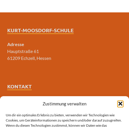
KURT-MOOSDORF-SCHULE
Adresse
Hauptstraße 61
61209 Echzell, Hessen
KONTAKT
E-Mail
Zustimmung verwalten
poststelle3431@schule.hessen.de
Um dir ein optimales Erlebnis zu bieten, verwenden wir Technologien wie
Cookies, um Geräteinformationen zu speichern und/oder darauf zuzugreifen.
Telefon
Wenn du diesen Technologien zustimmst, können wir Daten wie das
06008-390